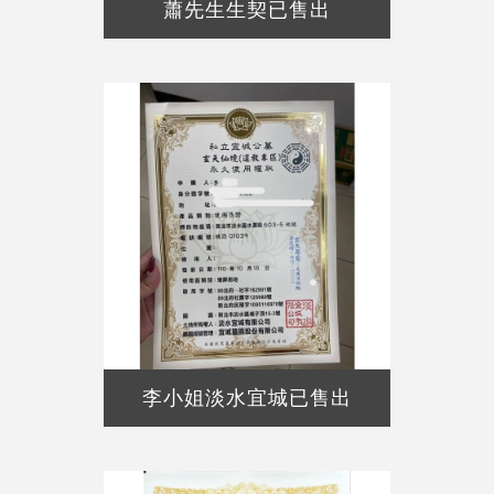
蕭先生生契已售出
李小姐淡水宜城已售出