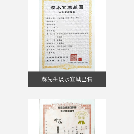
蘇先生淡水宜城已售