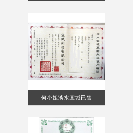
何小姐淡水宜城已售