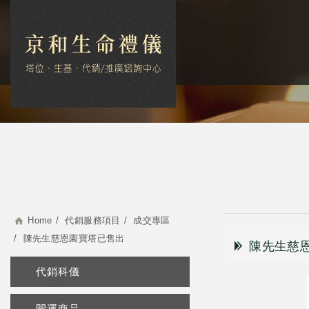
Home
代銷服務項目
成交專區
陳先生慈恩園寶塔已售出
陳先生慈
代銷科儀
開運商品