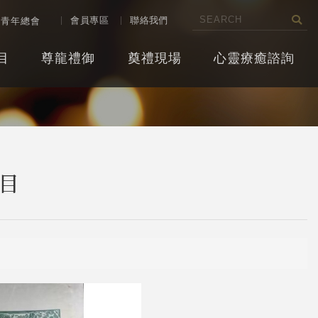
會員專區
聯絡我們
教青年總會
目
尊龍禮御
奠禮現場
心靈療癒諮詢
目
目