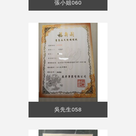
張小姐060
吳先生058